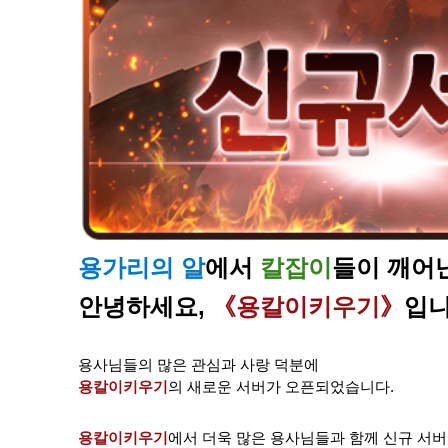
용가리의 알​
에서
칼잡이
들이 깨어
안녕하세요,
《용칼이키우기
》
​입
용사님들의 많은 관심과 사랑 덕분에
용칼이키우기
의 새로운 서버가 오픈되었습니다.
용칼이키우기
에서 더욱 많은 용사님들과 함께 신규 서