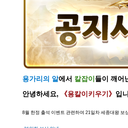
용가리의 알​
에서
칼잡이
들이 깨어
안녕하세요,
《용칼이키우기
》
​입
8월 한정 출석 이벤트 관련하여 21일차 세종대왕 