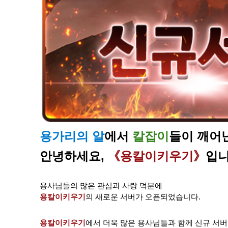
용가리의 알​
에서
칼잡이
들이 깨어
안녕하세요,
《용칼이키우기
》
​입
용사님들의 많은 관심과 사랑 덕분에
용칼이키우기
의 새로운 서버가 오픈되었습니다.
용칼이키우기
에서 더욱 많은 용사님들과 함께 신규 서